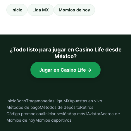
Inicio
Liga MX
Momios de hoy
¿Todo listo para jugar en Casino Life desde
México?
Jugar en Casino Life →
Inicio
Bono
Tragamonedas
Liga MX
Apuestas en vivo
Métodos de pago
Métodos de depósito
Retiros
Código promocional
Iniciar sesión
App móvil
Aviator
Acerca de
Momios de hoy
Momios deportivos