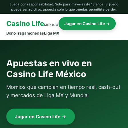
Juega con responsabilidad. Solo para mayores de 18 años. El juego
puede ser adictivo: apuesta solo lo que puedas permitirte perder.
Casino Life
Jugar en Casino Life →
MÉXICO
Bono
Tragamonedas
Liga MX
Apuestas en vivo en
Casino Life México
Momios que cambian en tiempo real, cash-out
y mercados de Liga MX y Mundial
Jugar en Casino Life →